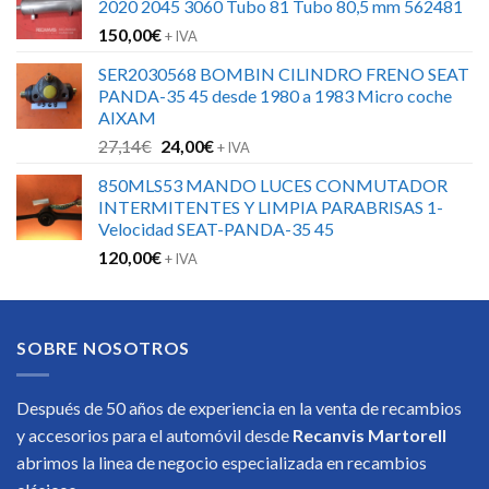
2020 2045 3060 Tubo 81 Tubo 80,5 mm 562481
150,00
€
+ IVA
SER2030568 BOMBIN CILINDRO FRENO SEAT
PANDA-35 45 desde 1980 a 1983 Micro coche
AIXAM
El
El
27,14
€
24,00
€
+ IVA
precio
precio
850MLS53 MANDO LUCES CONMUTADOR
original
actual
INTERMITENTES Y LIMPIA PARABRISAS 1-
era:
es:
Velocidad SEAT-PANDA-35 45
27,14€.
24,00€.
120,00
€
+ IVA
SOBRE NOSOTROS
Después de 50 años de experiencia en la venta de recambios
y accesorios para el automóvil desde
Recanvis Martorell
abrimos la linea de negocio especializada en recambios