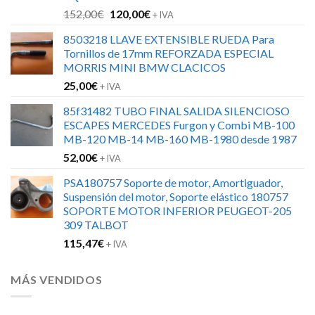
El
El
152,00
€
120,00
€
+ IVA
precio
precio
8503218 LLAVE EXTENSIBLE RUEDA Para
original
actual
Tornillos de 17mm REFORZADA ESPECIAL
era:
es:
MORRIS MINI BMW CLACICOS
152,00€.
120,00€.
25,00
€
+ IVA
85f31482 TUBO FINAL SALIDA SILENCIOSO
ESCAPES MERCEDES Furgon y Combi MB-100
MB-120 MB-14 MB-160 MB-1980 desde 1987
52,00
€
+ IVA
PSA180757 Soporte de motor, Amortiguador,
Suspensión del motor, Soporte elástico 180757
SOPORTE MOTOR INFERIOR PEUGEOT-205
309 TALBOT
115,47
€
+ IVA
MÁS VENDIDOS