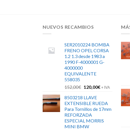
NUEVOS RECAMBIOS
MÁ
SER2010224 BOMBA
FRENO OPEL CORSA
1.2 1.3 desde 1983 a
1990 F-4000001 G-
4000000
EQUIVALENTE
558035
El
El
152,00
€
120,00
€
+ IVA
precio
precio
8503218 LLAVE
original
actual
EXTENSIBLE RUEDA
era:
es:
Para Tornillos de 17mm
152,00€.
120,00€.
REFORZADA
ESPECIAL MORRIS
MINI BMW