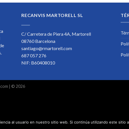
RECANVIS MARTORELL SL
TÉ
ta
Tér
C/ Carretera de Piera 4A, Martorell
l
08760 Barcelona
Polí
 de
santiago@rmartorell.com
os.
Polí
687 057 276
NIF: B60408010
.com
| © 2026
encia al usuario en nuestro sitio web. Si continúa utilizando este siti