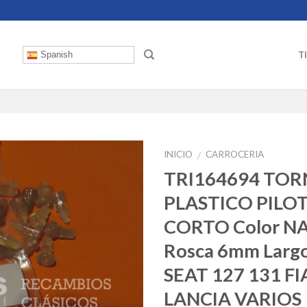
T
Spanish
INICIO
CARROCERIA
/
TRI164694 TOR
PLASTICO PILO
CORTO Color N
Rosca 6mm Larg
SEAT 127 131 FI
LANCIA VARIOS