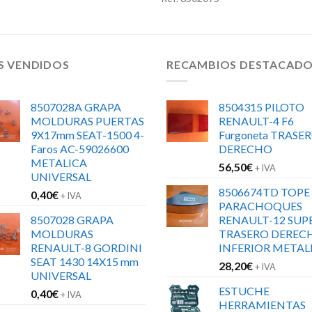
S VENDIDOS
RECAMBIOS DESTACAD
8507028A GRAPA
8504315 PILOTO
MOLDURAS PUERTAS
RENAULT-4 F6
9X17mm SEAT-1500 4-
Furgoneta TRASE
Faros AC-59026600
DERECHO
METALICA
56,50
€
+ IVA
UNIVERSAL
8506674TD TOPE
0,40
€
+ IVA
PARACHOQUES
8507028 GRAPA
RENAULT-12 SUP
MOLDURAS
TRASERO DEREC
RENAULT-8 GORDINI
INFERIOR METAL
SEAT 1430 14X15 mm
28,20
€
+ IVA
UNIVERSAL
ESTUCHE
0,40
€
+ IVA
HERRAMIENTAS