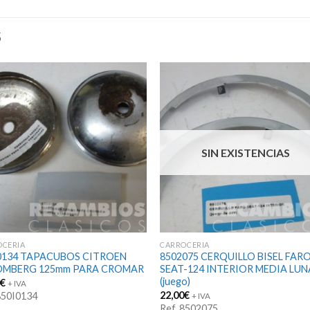
S
SIN EXISTENCIAS
OCERIA
CARROCERIA
0134 TAPACUBOS CITROEN
8502075 CERQUILLO BISEL FAR
OMBERG 125mm PARA CROMAR
SEAT-124 INTERIOR MEDIA LUN
(juego)
0
€
+ IVA
22,00
€
850I0134
+ IVA
Ref. 8502075