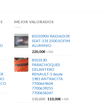
OS
MEJOR VALORADOS
8503390V RADIADOR
SEAT-131 2500 SOFIM
RO
ALUMINIO
220,00
€
+ IVA
8503130
PARACHOQUES
DELANTERO
ER
RENAULT-5 desde
HO
1981 ANTRACITA
ICO
7700669604
7700639255
7700658247
El
El
135,00
€
110,00
€
+ IVA
precio
precio