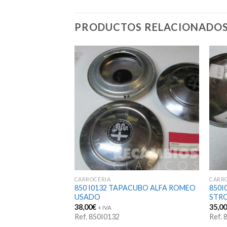
PRODUCTOS RELACIONADO
CARROCERIA
CARR
UBOS CITROEN
850 I0132 TAPACUBO ALFA ROMEO
850I
MADOS JUEGO
USADO
STR
38,00
€
35,0
+ IVA
Ref. 850I0132
Ref. 