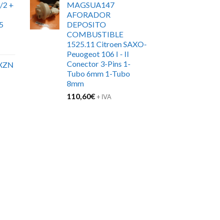
/2 +
MAGSUA147
original
actual
AFORADOR
era:
es:
5
DEPOSITO
135,00€.
110,00€.
COMBUSTIBLE
1525.11 Citroen SAXO-
Peuogeot 106 I - II
Conector 3-Pins 1-
XZN
Tubo 6mm 1-Tubo
8mm
110,60
€
+ IVA