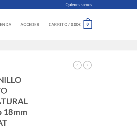
Quienes somos
0
IENDA
ACCEDER
CARRITO /
0,00
€
NILLO
TO
ATURAL
o 18mm
AT