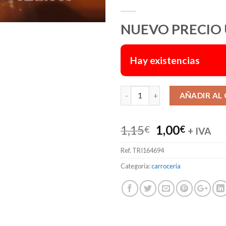
NUEVO PRECIO
Hay existencias
AÑADIR AL
El
El
1,15
1,00
€
€
+ IVA
precio
precio
Ref.
TRI164694
original
actual
era:
es:
Categoría:
carroceria
1,15€.
1,00€.