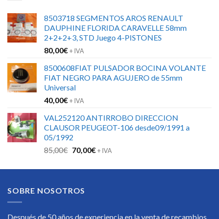
8503718 SEGMENTOS AROS RENAULT
DAUPHINE FLORIDA CARAVELLE 58mm
2+2+2+3, STD Juego 4-PISTONES
80,00
€
+ IVA
8500608FIAT PULSADOR BOCINA VOLANTE
FIAT NEGRO PARA AGUJERO de 55mm
Universal
40,00
€
+ IVA
VAL252120 ANTIRROBO DIRECCION
CLAUSOR PEUGEOT-106 desde09/1991 a
05/1992
El
El
85,00
€
70,00
€
+ IVA
precio
precio
original
actual
era:
es:
SOBRE NOSOTROS
85,00€.
70,00€.
Después de 50 años de experiencia en la venta de recambios