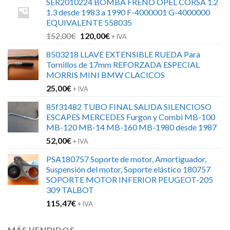
SER2010224 BOMBA FRENO OPEL CORSA 1.2
1.3 desde 1983 a 1990 F-4000001 G-4000000
EQUIVALENTE 558035
El
El
152,00
€
120,00
€
+ IVA
precio
precio
8503218 LLAVE EXTENSIBLE RUEDA Para
original
actual
Tornillos de 17mm REFORZADA ESPECIAL
era:
es:
MORRIS MINI BMW CLACICOS
152,00€.
120,00€.
25,00
€
+ IVA
85f31482 TUBO FINAL SALIDA SILENCIOSO
ESCAPES MERCEDES Furgon y Combi MB-100
MB-120 MB-14 MB-160 MB-1980 desde 1987
52,00
€
+ IVA
PSA180757 Soporte de motor, Amortiguador,
Suspensión del motor, Soporte elástico 180757
SOPORTE MOTOR INFERIOR PEUGEOT-205
309 TALBOT
115,47
€
+ IVA
MÁS VENDIDOS