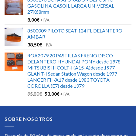
GASOLINA GASOIL LARGA UNIVERSAL
27X68mm
8,00
€
+ IVA
8500009 PILOTO SEAT 124 FL DELANTERO
AMBAR
38,50
€
+ IVA
ROA2079.20 PASTILLAS FRENO DISCO
DELANTERO HYUNDAI PONY desde 1978
MITSUBISHI COLT-I (A15-A)desde 1977
GLANT-I Sedan Station Wagon desde 1977
LANCER FII /A17 desde 1983 TOYOTA
COROLLA (E7) desde 1979
El
El
95,80
€
53,00
€
+ IVA
precio
precio
original
actual
era:
es:
SOBRE NOSOTROS
95,80€.
53,00€.
Después de 50 años de experiencia en la venta de recambios