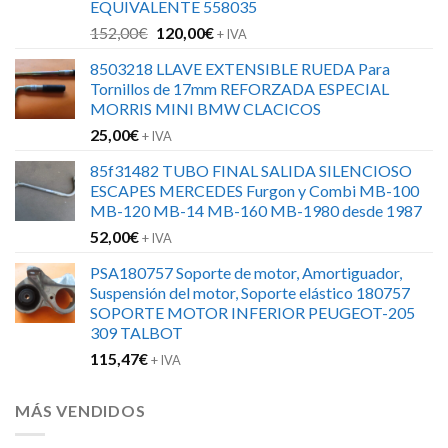
EQUIVALENTE 558035
El
El
152,00
€
120,00
€
+ IVA
precio
precio
8503218 LLAVE EXTENSIBLE RUEDA Para
original
actual
Tornillos de 17mm REFORZADA ESPECIAL
era:
es:
MORRIS MINI BMW CLACICOS
152,00€.
120,00€.
25,00
€
+ IVA
85f31482 TUBO FINAL SALIDA SILENCIOSO
ESCAPES MERCEDES Furgon y Combi MB-100
MB-120 MB-14 MB-160 MB-1980 desde 1987
52,00
€
+ IVA
PSA180757 Soporte de motor, Amortiguador,
Suspensión del motor, Soporte elástico 180757
SOPORTE MOTOR INFERIOR PEUGEOT-205
309 TALBOT
115,47
€
+ IVA
MÁS VENDIDOS