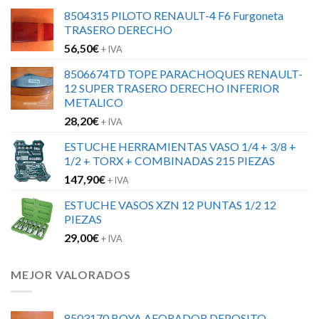
8504315 PILOTO RENAULT-4 F6 Furgoneta
TRASERO DERECHO
56,50
€
+ IVA
8506674TD TOPE PARACHOQUES RENAULT-
12 SUPER TRASERO DERECHO INFERIOR
METALICO
28,20
€
+ IVA
ESTUCHE HERRAMIENTAS VASO 1/4 + 3/8 +
1/2 + TORX + COMBINADAS 215 PIEZAS
147,90
€
+ IVA
ESTUCHE VASOS XZN 12 PUNTAS 1/2 12
PIEZAS
29,00
€
+ IVA
MEJOR VALORADOS
8503170 BOYA AFORADOR DEPOSITO