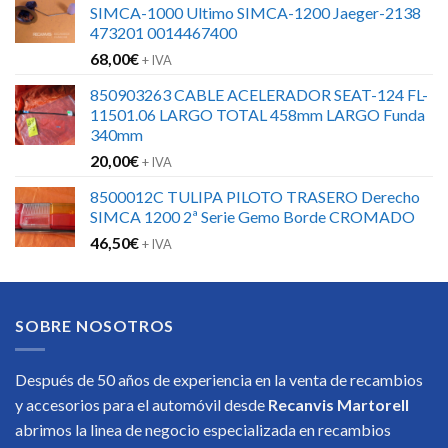
SIMCA-1000 Ultimo SIMCA-1200 Jaeger-2138
473201 0014467400
68,00
€
+ IVA
850903263 CABLE ACELERADOR SEAT-124 FL-
11501.06 LARGO TOTAL 458mm LARGO Funda
340mm
20,00
€
+ IVA
8500012C TULIPA PILOTO TRASERO Derecho
SIMCA 1200 2ª Serie Gemo Borde CROMADO
46,50
€
+ IVA
SOBRE NOSOTROS
Después de 50 años de experiencia en la venta de recambios
y accesorios para el automóvil desde
Recanvis Martorell
abrimos la linea de negocio especializada en recambios