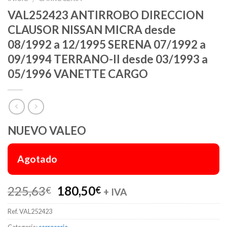
VAL252423 ANTIRROBO DIRECCION
CLAUSOR NISSAN MICRA desde
08/1992 a 12/1995 SERENA 07/1992 a
09/1994 TERRANO-II desde 03/1993 a
05/1996 VANETTE CARGO
NUEVO VALEO
Agotado
El
El
225,63
180,50
€
€
+ IVA
precio
precio
Ref.
VAL252423
original
actual
era:
es:
Categoría:
carroceria