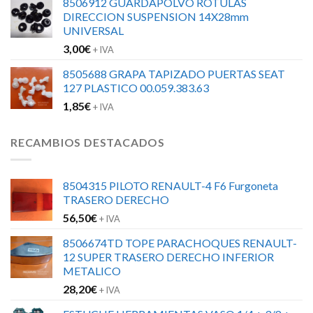
8506912 GUARDAPOLVO ROTULAS
DIRECCION SUSPENSION 14X28mm
UNIVERSAL
3,00
€
+ IVA
8505688 GRAPA TAPIZADO PUERTAS SEAT
127 PLASTICO 00.059.383.63
1,85
€
+ IVA
RECAMBIOS DESTACADOS
8504315 PILOTO RENAULT-4 F6 Furgoneta
TRASERO DERECHO
56,50
€
+ IVA
8506674TD TOPE PARACHOQUES RENAULT-
12 SUPER TRASERO DERECHO INFERIOR
METALICO
28,20
€
+ IVA