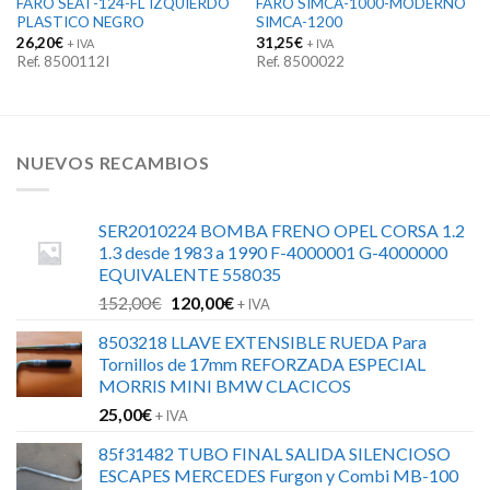
FARO SEAT-124-FL IZQUIERDO
FARO SIMCA-1000-MODERNO
PLASTICO NEGRO
SIMCA-1200
26,20
€
31,25
€
+ IVA
+ IVA
Ref. 8500112I
Ref. 8500022
NUEVOS RECAMBIOS
SER2010224 BOMBA FRENO OPEL CORSA 1.2
1.3 desde 1983 a 1990 F-4000001 G-4000000
EQUIVALENTE 558035
El
El
152,00
€
120,00
€
+ IVA
precio
precio
8503218 LLAVE EXTENSIBLE RUEDA Para
original
actual
Tornillos de 17mm REFORZADA ESPECIAL
era:
es:
MORRIS MINI BMW CLACICOS
152,00€.
120,00€.
25,00
€
+ IVA
85f31482 TUBO FINAL SALIDA SILENCIOSO
ESCAPES MERCEDES Furgon y Combi MB-100