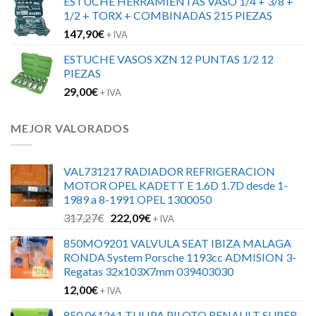
ESTUCHE HERRAMIENTAS VASO 1/4 + 3/8 +
1/2 + TORX + COMBINADAS 215 PIEZAS
147,90
€
+ IVA
ESTUCHE VASOS XZN 12 PUNTAS 1/2 12
PIEZAS
29,00
€
+ IVA
MEJOR VALORADOS
VAL731217 RADIADOR REFRIGERACION
MOTOR OPEL KADETT E 1.6D 1.7D desde 1-
1989 a 8-1991 OPEL 1300050
El
El
317,27
€
222,09
€
+ IVA
precio
precio
850MO9201 VALVULA SEAT IBIZA MALAGA
original
actual
RONDA System Porsche 1193cc ADMISION 3-
era:
es:
Regatas 32x103X7mm 039403030
317,27€.
222,09€.
12,00
€
+ IVA
850 061261 TULIPA PILOTO RENAULT SUPER-