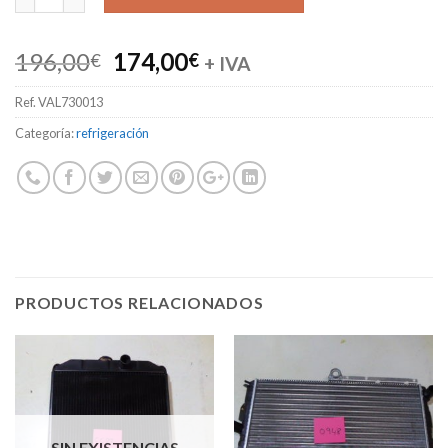
El
El
196,00
174,00
€
€
+ IVA
precio
precio
Ref.
VAL730013
original
actual
era:
es:
Categoría:
refrigeración
196,00€.
174,00€.
PRODUCTOS RELACIONADOS
SIN EXISTENCIAS