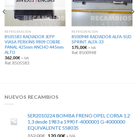
REFRIGERACIÓN
REFRIGERACIÓN
8505583 RADIADOR JEPP
8500948 RADIADOR ALFA-SUD
VIASA PERKINS 9809 COBRE
SPRINT ALFA-33
PANAL 425mm ANCHO 445mm
175,00
€
+ IVA
ALTO
Ref. 8500948
362,00
€
+ IVA
Ref. 8505583
NUEVOS RECAMBIOS
SER2010224 BOMBA FRENO OPEL CORSA 1.2
1.3 desde 1983 a 1990 F-4000001 G-4000000
EQUIVALENTE 558035
El
El
152,00
€
120,00
€
+ IVA