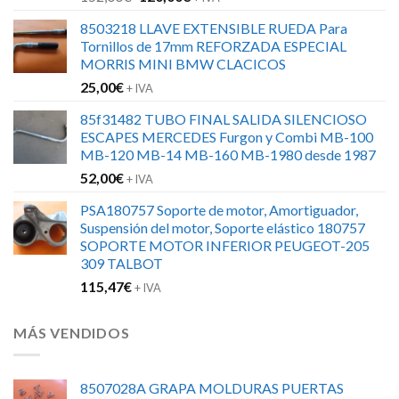
precio
precio
8503218 LLAVE EXTENSIBLE RUEDA Para
original
actual
Tornillos de 17mm REFORZADA ESPECIAL
era:
es:
MORRIS MINI BMW CLACICOS
152,00€.
120,00€.
25,00
€
+ IVA
85f31482 TUBO FINAL SALIDA SILENCIOSO
ESCAPES MERCEDES Furgon y Combi MB-100
MB-120 MB-14 MB-160 MB-1980 desde 1987
52,00
€
+ IVA
PSA180757 Soporte de motor, Amortiguador,
Suspensión del motor, Soporte elástico 180757
SOPORTE MOTOR INFERIOR PEUGEOT-205
309 TALBOT
115,47
€
+ IVA
MÁS VENDIDOS
8507028A GRAPA MOLDURAS PUERTAS