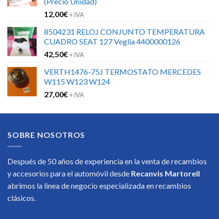
(Precio Unidad)
12,00
€
+ IVA
8504231 RELOJ CONJUNTO TEMPERATURA
CUADRO SEAT 127 Veglia 4400000126
42,50
€
+ IVA
VERTH1476-75J TERMOSTATO MERCEDES
W115 W123 W124
27,00
€
+ IVA
SOBRE NOSOTROS
Después de 50 años de experiencia en la venta de recambios
y accesorios para el automóvil desde
Recanvis Martorell
abrimos la linea de negocio especializada en recambios
clásicos.