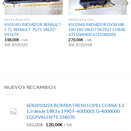
REFRIGERACIÓN
REFRIGERACIÓN
8505585 RADIADOR RENAULT-
8502968 RADIADOR DKW MB-
5 TL RENAULT-7GTL VALEO
100 180 VALEO 962923 COBRE
941679
6315000403 6315000303
148,00
€
270,00
€
+ IVA
+ IVA
Ref. 8505585
Ref. 8502968
NUEVOS RECAMBIOS
SER2010224 BOMBA FRENO OPEL CORSA 1.2
1.3 desde 1983 a 1990 F-4000001 G-4000000
EQUIVALENTE 558035
El
El
152,00
€
120,00
€
+ IVA
precio
precio