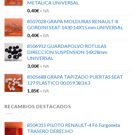
METALICA UNIVERSAL
0,40
€
+ IVA
8507028 GRAPA MOLDURAS RENAULT-8
GORDINI SEAT 1430 14X15 mm UNIVERSAL
0,40
€
+ IVA
8506912 GUARDAPOLVO ROTULAS
DIRECCION SUSPENSION 14X28mm
UNIVERSAL
3,00
€
+ IVA
8505688 GRAPA TAPIZADO PUERTAS SEAT
127 PLASTICO 00.059.383.63
1,85
€
+ IVA
RECAMBIOS DESTACADOS
8504315 PILOTO RENAULT-4 F6 Furgoneta
TRASERO DERECHO