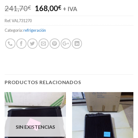
El
El
241,70
168,00
€
€
+ IVA
precio
precio
Ref.
VAL731270
original
actual
era:
es:
Categoría:
refrigeración
241,70€.
168,00€.
PRODUCTOS RELACIONADOS
SIN EXISTENCIAS