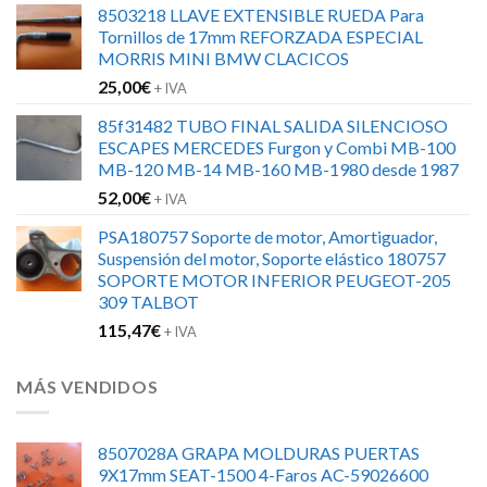
8503218 LLAVE EXTENSIBLE RUEDA Para
original
actual
Tornillos de 17mm REFORZADA ESPECIAL
era:
es:
MORRIS MINI BMW CLACICOS
152,00€.
120,00€.
25,00
€
+ IVA
85f31482 TUBO FINAL SALIDA SILENCIOSO
ESCAPES MERCEDES Furgon y Combi MB-100
MB-120 MB-14 MB-160 MB-1980 desde 1987
52,00
€
+ IVA
PSA180757 Soporte de motor, Amortiguador,
Suspensión del motor, Soporte elástico 180757
SOPORTE MOTOR INFERIOR PEUGEOT-205
309 TALBOT
115,47
€
+ IVA
MÁS VENDIDOS
8507028A GRAPA MOLDURAS PUERTAS
9X17mm SEAT-1500 4-Faros AC-59026600