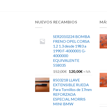
NUEVOS RECAMBIOS
MÁ
SER2010224 BOMBA
FRENO OPEL CORSA
1.2 1.3 desde 1983 a
1990 F-4000001 G-
4000000
EQUIVALENTE
558035
El
El
152,00
€
120,00
€
+ IVA
precio
precio
8503218 LLAVE
original
actual
EXTENSIBLE RUEDA
era:
es:
Para Tornillos de 17mm
152,00€.
120,00€.
REFORZADA
ESPECIAL MORRIS
MINI BMW