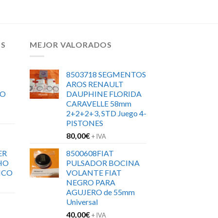
OS
MEJOR VALORADOS
8503718 SEGMENTOS
AROS RENAULT
RO
DAUPHINE FLORIDA
CARAVELLE 58mm
2+2+2+3, STD Juego 4-
PISTONES
80,00
€
+ IVA
ER
8500608FIAT
HO
PULSADOR BOCINA
ICO
VOLANTE FIAT
NEGRO PARA
AGUJERO de 55mm
Universal
40,00
€
+ IVA