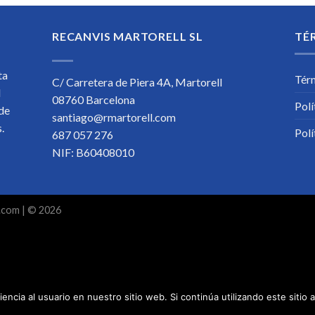
RECANVIS MARTORELL SL
TÉ
ta
Tér
C/ Carretera de Piera 4A, Martorell
l
08760 Barcelona
Polí
 de
santiago@rmartorell.com
os.
Polí
687 057 276
NIF: B60408010
.com
| © 2026
encia al usuario en nuestro sitio web. Si continúa utilizando este siti