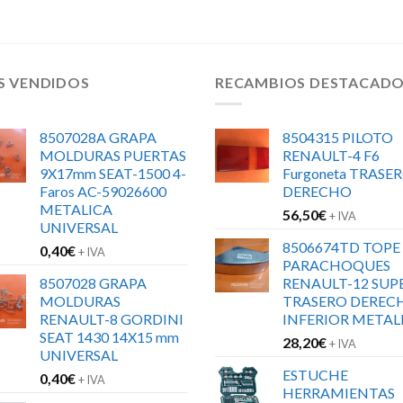
S VENDIDOS
RECAMBIOS DESTACAD
8507028A GRAPA
8504315 PILOTO
MOLDURAS PUERTAS
RENAULT-4 F6
9X17mm SEAT-1500 4-
Furgoneta TRASE
Faros AC-59026600
DERECHO
METALICA
56,50
€
+ IVA
UNIVERSAL
8506674TD TOPE
0,40
€
+ IVA
PARACHOQUES
8507028 GRAPA
RENAULT-12 SUP
MOLDURAS
TRASERO DEREC
RENAULT-8 GORDINI
INFERIOR METAL
SEAT 1430 14X15 mm
28,20
€
+ IVA
UNIVERSAL
ESTUCHE
0,40
€
+ IVA
HERRAMIENTAS