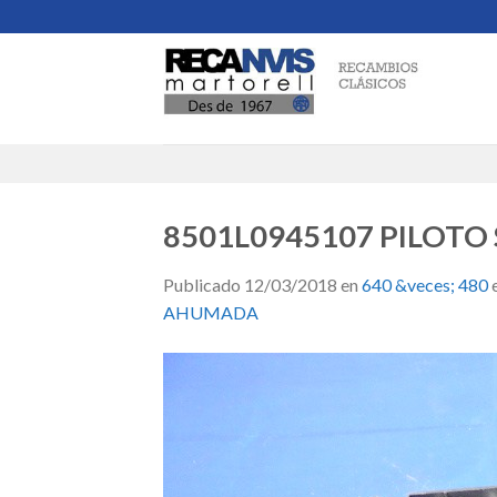
Skip
to
content
8501L0945107 PILOTO 
Publicado
12/03/2018
en
640 &veces; 480
AHUMADA