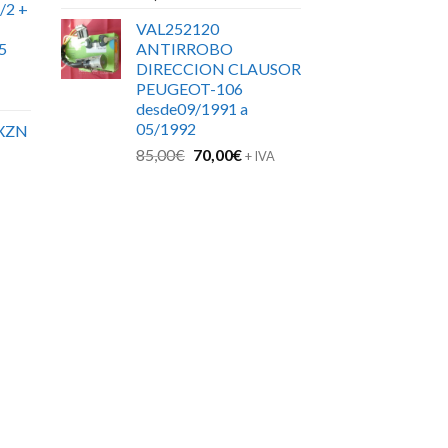
/2 +
VAL252120
5
ANTIRROBO
DIRECCION CLAUSOR
PEUGEOT-106
desde09/1991 a
05/1992
XZN
El
El
85,00
€
70,00
€
+ IVA
precio
precio
original
actual
era:
es:
85,00€.
70,00€.