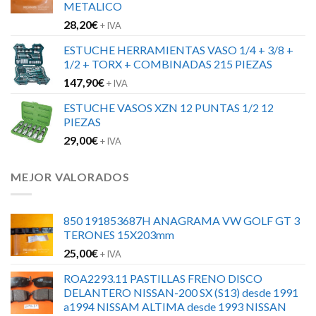
METALICO
28,20
€
+ IVA
ESTUCHE HERRAMIENTAS VASO 1/4 + 3/8 +
1/2 + TORX + COMBINADAS 215 PIEZAS
147,90
€
+ IVA
ESTUCHE VASOS XZN 12 PUNTAS 1/2 12
PIEZAS
29,00
€
+ IVA
MEJOR VALORADOS
850 191853687H ANAGRAMA VW GOLF GT 3
TERONES 15X203mm
25,00
€
+ IVA
ROA2293.11 PASTILLAS FRENO DISCO
DELANTERO NISSAN-200 SX (S13) desde 1991
a1994 NISSAM ALTIMA desde 1993 NISSAN