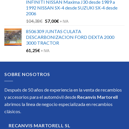
INFINITI NISSAN Maxima J30 desde 1989 a
1992 NISSAN SX-4 desde SUZUKI SX-4 desde
2006
El
El
104,38
€
57,00
€
+ IVA
precio
precio
8506309 JUNTAS CULATA
original
actual
DESCARBONIZACION FORD DEXTA 2000
era:
es:
3000 TRACTOR
104,38€.
57,00€.
61,25
€
+ IVA
SOBRE NOSOTROS
Después de 50 años de experiencia en la venta de recambios
y accesorios para el automóvil desde
Recanvis Martorell
abrimos la linea de negocio especializada en recambios
clásicos.
RECANVIS MARTORELL SL