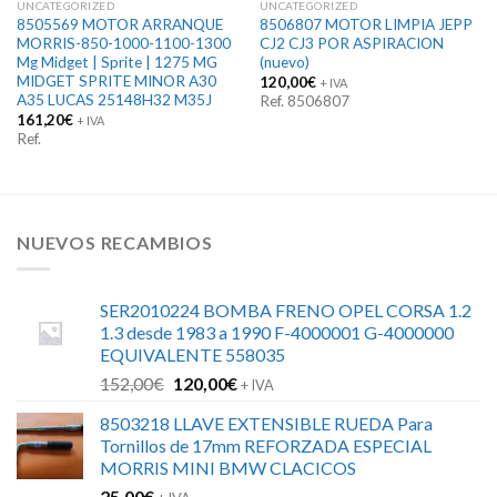
UNCATEGORIZED
UNCATEGORIZED
8505569 MOTOR ARRANQUE
8506807 MOTOR LIMPIA JEPP
MORRIS-850-1000-1100-1300
CJ2 CJ3 POR ASPIRACION
Mg Midget | Sprite | 1275 MG
(nuevo)
MIDGET SPRITE MINOR A30
120,00
€
+ IVA
A35 LUCAS 25148H32 M35J
Ref. 8506807
161,20
€
+ IVA
Ref.
NUEVOS RECAMBIOS
SER2010224 BOMBA FRENO OPEL CORSA 1.2
1.3 desde 1983 a 1990 F-4000001 G-4000000
EQUIVALENTE 558035
El
El
152,00
€
120,00
€
+ IVA
precio
precio
8503218 LLAVE EXTENSIBLE RUEDA Para
original
actual
Tornillos de 17mm REFORZADA ESPECIAL
era:
es:
MORRIS MINI BMW CLACICOS
152,00€.
120,00€.
25,00
€