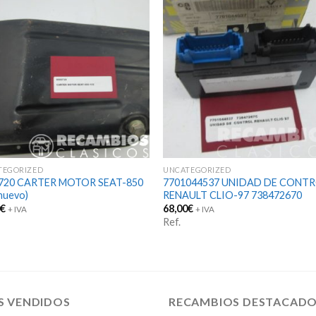
TEGORIZED
UNCATEGORIZED
720 CARTER MOTOR SEAT-850
7701044537 UNIDAD DE CONT
nuevo)
RENAULT CLIO-97 738472670
0
€
68,00
€
+ IVA
+ IVA
Ref.
S VENDIDOS
RECAMBIOS DESTACAD