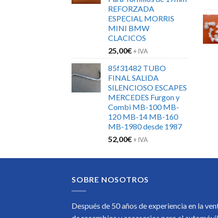
152,00€.
120,00€.
REFORZADA
ESPECIAL MORRIS
MINI BMW
CLACICOS
25,00
€
+ IVA
85f31482 TUBO
FINAL SALIDA
SILENCIOSO ESCAPES
MERCEDES Furgon y
Combi MB-100 MB-
120 MB-14 MB-160
MB-1980 desde 1987
52,00
€
+ IVA
SOBRE NOSOTROS
Después de 50 años de experiencia en la ven
de recambios y accesorios para el automóvi