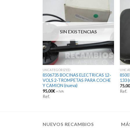
STENCIAS
SIN EXISTENCIAS
UNCATEGORIZED
UNCA
UMULADOR FRENOS
8506735 BOCINAS ELECTRICAS 12-
8500
VOLS 2-TROMPETAS PARA COCHE
133 (
Y CAMION (nueva)
75,0
95,00
€
Ref.
+ IVA
Ref.
NUEVOS RECAMBIOS
MÁ