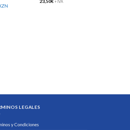
23,50
€
+ IVA
XZN
RMINOS LEGALES
minos y Condiciones