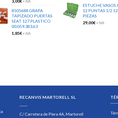
3,00
€
+ IVA
ESTUCHE VASOS 
8505688 GRAPA
12 PUNTAS 1/2 12
TAPIZADO PUERTAS
PIEZAS
SEAT 127 PLASTICO
29,00
€
+ IVA
00.059.383.63
1,85
€
+ IVA
RECANVIS MARTORELL SL
TÉ
ta
Tér
C/ Carretera de Piera 4A, Martorell
l