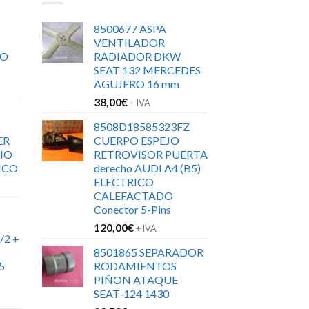
8500677 ASPA
VENTILADOR
RO
RADIADOR DKW
SEAT 132 MERCEDES
AGUJERO 16 mm
38,00
€
+ IVA
8508D18585323FZ
ER
CUERPO ESPEJO
HO
RETROVISOR PUERTA
ICO
derecho AUDI A4 (B5)
ELECTRICO
CALEFACTADO
Conector 5-Pins
120,00
€
+ IVA
/2 +
8501865 SEPARADOR
5
RODAMIENTOS
PIÑON ATAQUE
SEAT-124 1430