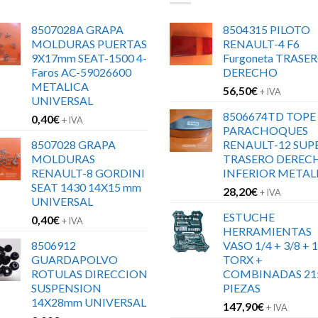
8507028A GRAPA
8504315 PILOTO
MOLDURAS PUERTAS
RENAULT-4 F6
9X17mm SEAT-1500 4-
Furgoneta TRASE
Faros AC-59026600
DERECHO
METALICA
56,50
€
+ IVA
UNIVERSAL
8506674TD TOPE
0,40
€
+ IVA
PARACHOQUES
8507028 GRAPA
RENAULT-12 SUP
MOLDURAS
TRASERO DEREC
RENAULT-8 GORDINI
INFERIOR METAL
SEAT 1430 14X15 mm
28,20
€
+ IVA
UNIVERSAL
ESTUCHE
0,40
€
+ IVA
HERRAMIENTAS
8506912
VASO 1/4 + 3/8 + 1
GUARDAPOLVO
TORX +
ROTULAS DIRECCION
COMBINADAS 21
SUSPENSION
PIEZAS
14X28mm UNIVERSAL
147,90
€
+ IVA