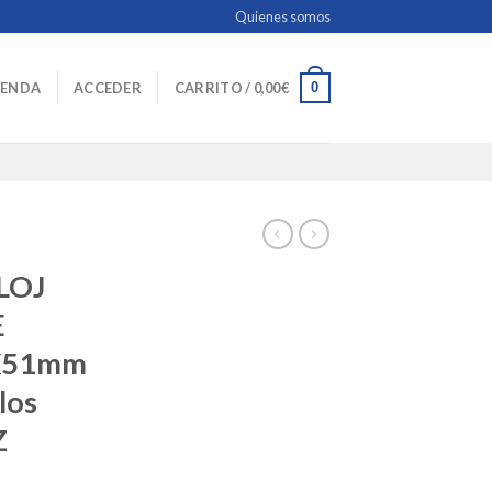
Quienes somos
0
IENDA
ACCEDER
CARRITO /
0,00
€
LOJ
E
X51mm
los
Z