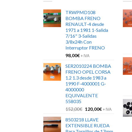
TRWPMD108
BOMBA FRENO
RENAULT-4 desde
1971 a 1981 1-Salida
7/16" 3-Salidas
3/8x24h Con
Interruptor FRENO
98,00
€
+ IVA
SER2010224 BOMBA
FRENO OPEL CORSA
1.2 1.3 desde 1983 a
1990 F-4000001 G-
4000000
EQUIVALENTE
558035
El
El
152,00
€
120,00
€
+ IVA
precio
precio
8503218 LLAVE
original
actual
EXTENSIBLE RUEDA
era:
es:
Para Tornillos de 17mm