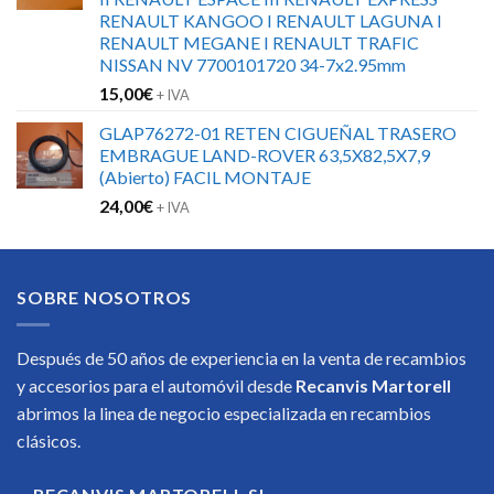
RENAULT KANGOO I RENAULT LAGUNA I
RENAULT MEGANE I RENAULT TRAFIC
NISSAN NV 7700101720 34-7x2.95mm
15,00
€
+ IVA
GLAP76272-01 RETEN CIGUEÑAL TRASERO
EMBRAGUE LAND-ROVER 63,5X82,5X7,9
(Abierto) FACIL MONTAJE
24,00
€
+ IVA
SOBRE NOSOTROS
Después de 50 años de experiencia en la venta de recambios
y accesorios para el automóvil desde
Recanvis Martorell
abrimos la linea de negocio especializada en recambios
clásicos.