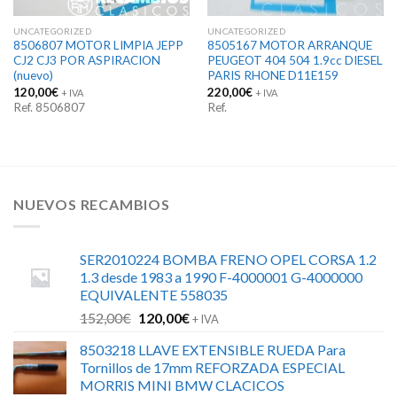
UNCATEGORIZED
UNCATEGORIZED
8506807 MOTOR LIMPIA JEPP
8505167 MOTOR ARRANQUE
CJ2 CJ3 POR ASPIRACION
PEUGEOT 404 504 1.9cc DIESEL
(nuevo)
PARIS RHONE D11E159
120,00
€
220,00
€
+ IVA
+ IVA
Ref. 8506807
Ref.
NUEVOS RECAMBIOS
SER2010224 BOMBA FRENO OPEL CORSA 1.2
1.3 desde 1983 a 1990 F-4000001 G-4000000
EQUIVALENTE 558035
El
El
152,00
€
120,00
€
+ IVA
precio
precio
8503218 LLAVE EXTENSIBLE RUEDA Para
original
actual
Tornillos de 17mm REFORZADA ESPECIAL
era:
es:
MORRIS MINI BMW CLACICOS
152,00€.
120,00€.