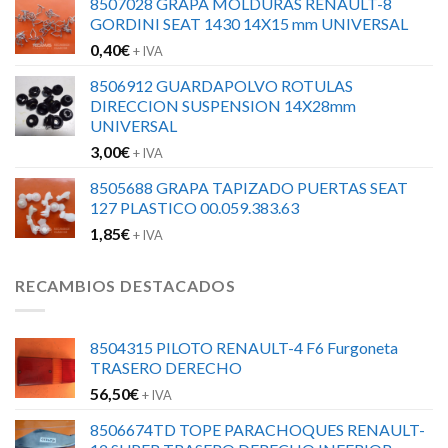
8507028 GRAPA MOLDURAS RENAULT-8
GORDINI SEAT 1430 14X15 mm UNIVERSAL
0,40
€
+ IVA
8506912 GUARDAPOLVO ROTULAS
DIRECCION SUSPENSION 14X28mm
UNIVERSAL
3,00
€
+ IVA
8505688 GRAPA TAPIZADO PUERTAS SEAT
127 PLASTICO 00.059.383.63
1,85
€
+ IVA
RECAMBIOS DESTACADOS
8504315 PILOTO RENAULT-4 F6 Furgoneta
TRASERO DERECHO
56,50
€
+ IVA
8506674TD TOPE PARACHOQUES RENAULT-