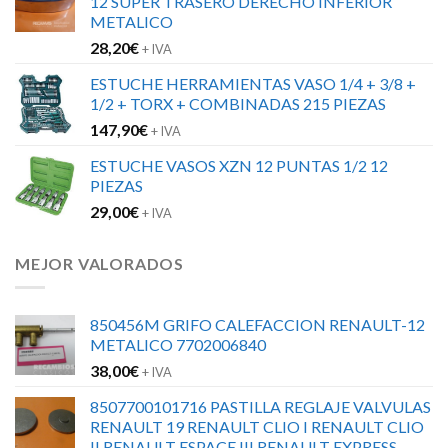
12 SUPER TRASERO DERECHO INFERIOR
METALICO
28,20
€
+ IVA
ESTUCHE HERRAMIENTAS VASO 1/4 + 3/8 +
1/2 + TORX + COMBINADAS 215 PIEZAS
147,90
€
+ IVA
ESTUCHE VASOS XZN 12 PUNTAS 1/2 12
PIEZAS
29,00
€
+ IVA
MEJOR VALORADOS
850456M GRIFO CALEFACCION RENAULT-12
METALICO 7702006840
38,00
€
+ IVA
8507700101716 PASTILLA REGLAJE VALVULAS
RENAULT 19 RENAULT CLIO I RENAULT CLIO
II RENAULT ESPACE III RENAULT EXPRESS