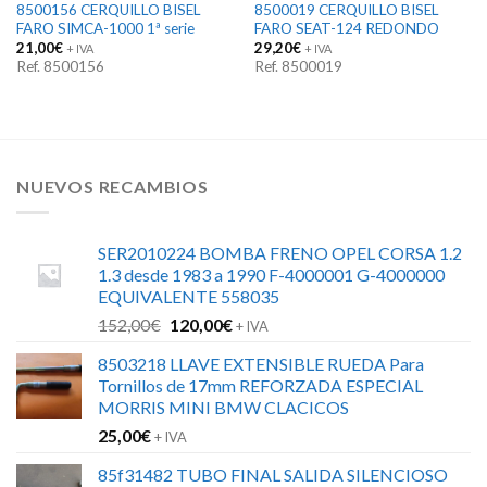
8500156 CERQUILLO BISEL
8500019 CERQUILLO BISEL
FARO SIMCA-1000 1ª serie
FARO SEAT-124 REDONDO
21,00
€
29,20
€
+ IVA
+ IVA
Ref. 8500156
Ref. 8500019
NUEVOS RECAMBIOS
SER2010224 BOMBA FRENO OPEL CORSA 1.2
1.3 desde 1983 a 1990 F-4000001 G-4000000
EQUIVALENTE 558035
El
El
152,00
€
120,00
€
+ IVA
precio
precio
8503218 LLAVE EXTENSIBLE RUEDA Para
original
actual
Tornillos de 17mm REFORZADA ESPECIAL
era:
es:
MORRIS MINI BMW CLACICOS
152,00€.
120,00€.
25,00
€
+ IVA
85f31482 TUBO FINAL SALIDA SILENCIOSO