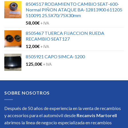
8504517 RODAMIENTO CAMBIO SEAT-600-
Normal PIÑON ATAQUE BA-12813900 611205
510091 25.5X70/75X30mm
58,00
€
+ IVA
8505467 TUERCA FIJACCION RUEDA
RECAMBIO SEAT127
12,00
€
+ IVA
8505921 CAPO SIMCA-1200
125,00
€
+ IVA
SOBRE NOSOTROS
Después de 50 años de experiencia en la venta de recambios
y accesorios para el automóvil desde
Recanvis Martorell
abrimos la linea de negocio especializada en recambios