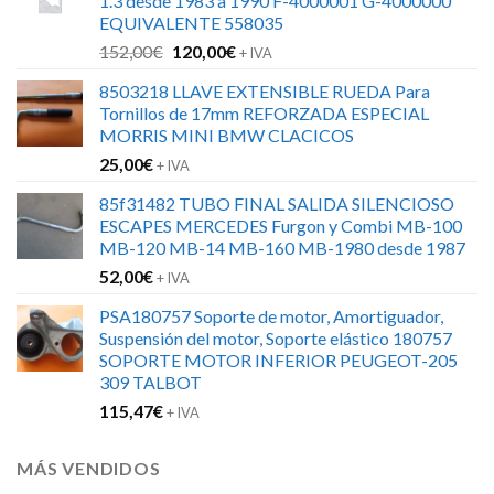
1.3 desde 1983 a 1990 F-4000001 G-4000000
EQUIVALENTE 558035
El
El
152,00
€
120,00
€
+ IVA
precio
precio
8503218 LLAVE EXTENSIBLE RUEDA Para
original
actual
Tornillos de 17mm REFORZADA ESPECIAL
era:
es:
MORRIS MINI BMW CLACICOS
152,00€.
120,00€.
25,00
€
+ IVA
85f31482 TUBO FINAL SALIDA SILENCIOSO
ESCAPES MERCEDES Furgon y Combi MB-100
MB-120 MB-14 MB-160 MB-1980 desde 1987
52,00
€
+ IVA
PSA180757 Soporte de motor, Amortiguador,
Suspensión del motor, Soporte elástico 180757
SOPORTE MOTOR INFERIOR PEUGEOT-205
309 TALBOT
115,47
€
+ IVA
MÁS VENDIDOS