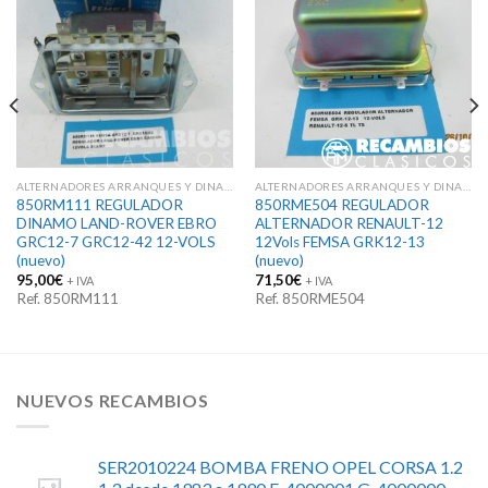
ALTERNADORES ARRANQUES Y DINAMOS
ALTERNADORES ARRANQUES Y DINAMOS
850RM111 REGULADOR
850RME504 REGULADOR
DINAMO LAND-ROVER EBRO
ALTERNADOR RENAULT-12
GRC12-7 GRC12-42 12-VOLS
12Vols FEMSA GRK12-13
(nuevo)
(nuevo)
95,00
€
71,50
€
+ IVA
+ IVA
Ref. 850RM111
Ref. 850RME504
NUEVOS RECAMBIOS
SER2010224 BOMBA FRENO OPEL CORSA 1.2