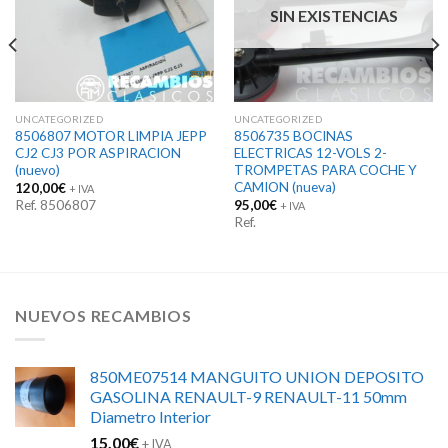
SIN EXISTENCIAS
UNCATEGORIZED
UNCATEGORIZED
8506807 MOTOR LIMPIA JEPP
8506735 BOCINAS
CJ2 CJ3 POR ASPIRACION
ELECTRICAS 12-VOLS 2-
(nuevo)
TROMPETAS PARA COCHE Y
CAMION (nueva)
120,00
€
+ IVA
Ref. 8506807
95,00
€
+ IVA
Ref.
NUEVOS RECAMBIOS
850ME07514 MANGUITO UNION DEPOSITO
GASOLINA RENAULT-9 RENAULT-11 50mm
Diametro Interior
15,00
€
+ IVA