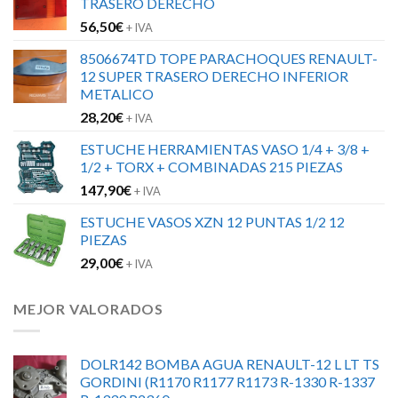
TRASERO DERECHO
56,50
€
+ IVA
8506674TD TOPE PARACHOQUES RENAULT-
12 SUPER TRASERO DERECHO INFERIOR
METALICO
28,20
€
+ IVA
ESTUCHE HERRAMIENTAS VASO 1/4 + 3/8 +
1/2 + TORX + COMBINADAS 215 PIEZAS
147,90
€
+ IVA
ESTUCHE VASOS XZN 12 PUNTAS 1/2 12
PIEZAS
29,00
€
+ IVA
MEJOR VALORADOS
DOLR142 BOMBA AGUA RENAULT-12 L LT TS
GORDINI (R1170 R1177 R1173 R-1330 R-1337