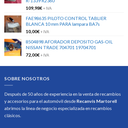
R-1339 R2360
109,98
€
+ IVA
FAE98635 PILOTO CONTROL TABLIER
BLANCA 10 mm PARA lampara BA7s
10,00
€
+ IVA
8504898 AFORADOR DEPOSITO GAS-OIL
NISSAN TRADE 704701 19704701
72,00
€
+ IVA
SOBRE NOSOTROS
Después de 50 años de experiencia en la venta de recambios
y accesorios para el automóvil desde
Recanvis Martorell
abrimos la linea de negocio especializada en recambios
clásicos.