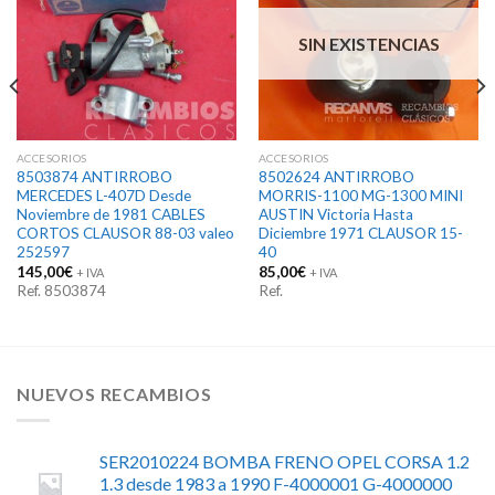
SIN EXISTENCIAS
ACCESORIOS
ACCESORIOS
8503874 ANTIRROBO
8502624 ANTIRROBO
MERCEDES L-407D Desde
MORRIS-1100 MG-1300 MINI
Noviembre de 1981 CABLES
AUSTIN Victoria Hasta
CORTOS CLAUSOR 88-03 valeo
Diciembre 1971 CLAUSOR 15-
252597
40
145,00
€
85,00
€
+ IVA
+ IVA
Ref. 8503874
Ref.
NUEVOS RECAMBIOS
SER2010224 BOMBA FRENO OPEL CORSA 1.2
1.3 desde 1983 a 1990 F-4000001 G-4000000