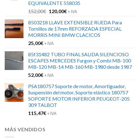
EQUIVALENTE 558035
El
El
152,00
€
120,00
€
+ IVA
precio
precio
8503218 LLAVE EXTENSIBLE RUEDA Para
original
actual
Tornillos de 17mm REFORZADA ESPECIAL
era:
es:
MORRIS MINI BMW CLACICOS
152,00€.
120,00€.
25,00
€
+ IVA
85f31482 TUBO FINAL SALIDA SILENCIOSO
ESCAPES MERCEDES Furgon y Combi MB-100
MB-120 MB-14 MB-160 MB-1980 desde 1987
52,00
€
+ IVA
PSA180757 Soporte de motor, Amortiguador,
Suspensión del motor, Soporte elástico 180757
SOPORTE MOTOR INFERIOR PEUGEOT-205
309 TALBOT
115,47
€
+ IVA
MÁS VENDIDOS