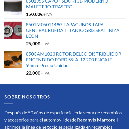
8501955 CAPOT SEAT-131-MODERNO
MALETERO TRASERO
150,00
€
+ IVA
8501M0601149G TAPACUBOS TAPA
CENTRAL RUEDA TITANIO GRIS SEAT IBIZA
LEON
25,00
€
+ IVA
850CAM1023 ROTOR DELCO DISTRIBUIDOR
ENCENDIDO FORD 59-A-12.200 ENCAJE
9,5mm Precio Unidad
22,00
€
+ IVA
SOBRE NOSOTROS
Después de 50 años de experiencia en la venta de recambios
y accesorios para el automóvil desde
Recanvis Martorell
abrimos la linea de negocio especializada en recambios