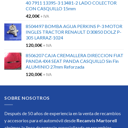
40 7911 13395-3 13481-2 LADO COLECTOR
CON CASQUILLO 15mm
42,00
€
+ IVA
8504497 BOMBA AGUA PERKINS P-3 MOTOR
INGLES TRACTOR RENAULT D30850 DOLZ P-
305 LARRAZ-1024
120,00
€
+ IVA
8506207 CAJA CREMALLERA DIRECCION FIAT
PANDA 4X4 SEAT PANDA CASQUILLO Sin Fin
ALUMINIO 27mm Reforzada
120,00
€
+ IVA
SOBRE NOSOTROS
Después de 50 años de experiencia en la venta de recambios
y accesorios para el automóvil desde
Recanvis Martorell
abrimos la linea de negocio especializada en recambios