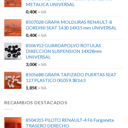
METALICA UNIVERSAL
0,40
€
+ IVA
8507028 GRAPA MOLDURAS RENAULT-8
GORDINI SEAT 1430 14X15 mm UNIVERSAL
0,40
€
+ IVA
8506912 GUARDAPOLVO ROTULAS
DIRECCION SUSPENSION 14X28mm
UNIVERSAL
3,00
€
+ IVA
8505688 GRAPA TAPIZADO PUERTAS SEAT
127 PLASTICO 00.059.383.63
1,85
€
+ IVA
RECAMBIOS DESTACADOS
8504315 PILOTO RENAULT-4 F6 Furgoneta
TRASERO DERECHO