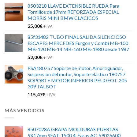
precio
precio
8503218 LLAVE EXTENSIBLE RUEDA Para
original
actual
Tornillos de 17mm REFORZADA ESPECIAL
era:
es:
MORRIS MINI BMW CLACICOS
152,00€.
120,00€.
25,00
€
+ IVA
85f31482 TUBO FINAL SALIDA SILENCIOSO
ESCAPES MERCEDES Furgon y Combi MB-100
MB-120 MB-14 MB-160 MB-1980 desde 1987
52,00
€
+ IVA
PSA180757 Soporte de motor, Amortiguador,
Suspensión del motor, Soporte elástico 180757
SOPORTE MOTOR INFERIOR PEUGEOT-205
309 TALBOT
115,47
€
+ IVA
MÁS VENDIDOS
8507028A GRAPA MOLDURAS PUERTAS
9X17mm SEAT-1500 4-Faros AC-59026600