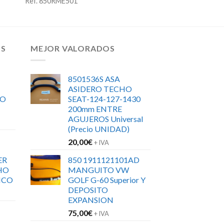
Ref. 850RME501
OS
MEJOR VALORADOS
8501536S ASA
ASIDERO TECHO
RO
SEAT-124-127-1430
200mm ENTRE
AGUJEROS Universal
(Precio UNIDAD)
20,00
€
+ IVA
ER
850 1911121101AD
HO
MANGUITO VW
ICO
GOLF G-60 Superior Y
DEPOSITO
EXPANSION
75,00
€
+ IVA