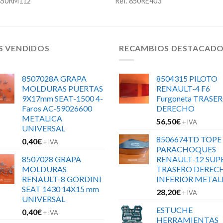
 850RM112
Ref. 850RE403
S VENDIDOS
RECAMBIOS DESTACAD
8507028A GRAPA
8504315 PILOTO
MOLDURAS PUERTAS
RENAULT-4 F6
9X17mm SEAT-1500 4-
Furgoneta TRASE
Faros AC-59026600
DERECHO
METALICA
56,50
€
+ IVA
UNIVERSAL
8506674TD TOPE
0,40
€
+ IVA
PARACHOQUES
8507028 GRAPA
RENAULT-12 SUP
MOLDURAS
TRASERO DEREC
RENAULT-8 GORDINI
INFERIOR METAL
SEAT 1430 14X15 mm
28,20
€
+ IVA
UNIVERSAL
ESTUCHE
0,40
€
+ IVA
HERRAMIENTAS