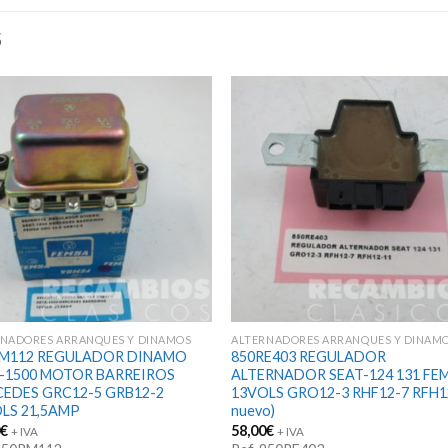
S
RNADORES ARRANQUES Y DINAMOS
ALTERNADORES ARRANQUES Y DINAM
RM112 REGULADOR DINAMO
850RE403 REGULADOR
-1500 MOTOR BARREIROS
ALTERNADOR SEAT-124 131 FE
EDES GRC12-5 GRB12-2
13VOLS GRO12-3 RHF12-7 RFH1
LS 21,5AMP
nuevo)
0
€
58,00
€
+ IVA
+ IVA