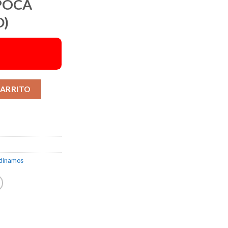
POCA
D)
Alternative:
CARRITO
 dinamos