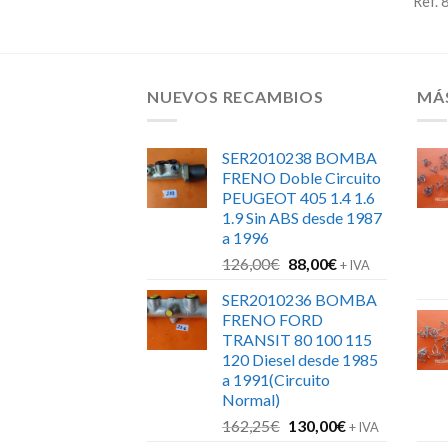
Ref.
NUEVOS RECAMBIOS
MÁ
SER2010238 BOMBA
FRENO Doble Circuito
PEUGEOT 405 1.4 1.6
1.9 Sin ABS desde 1987
a 1996
El
El
126,00
€
88,00
€
+ IVA
precio
precio
SER2010236 BOMBA
original
actual
FRENO FORD
era:
es:
TRANSIT 80 100 115
126,00€.
88,00€.
120 Diesel desde 1985
a 1991(Circuito
Normal)
El
El
162,25
€
130,00
€
+ IVA
precio
precio