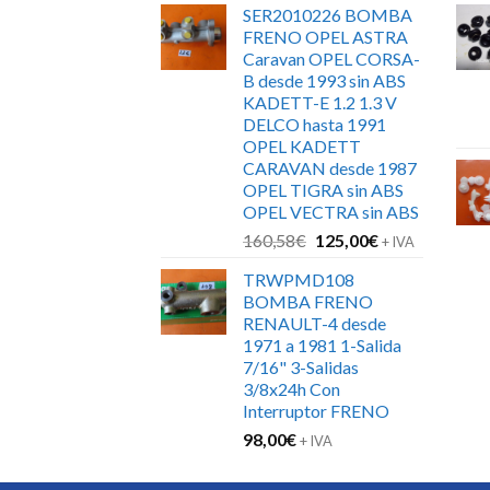
SER2010226 BOMBA
original
actual
FRENO OPEL ASTRA
era:
es:
Caravan OPEL CORSA-
162,25€.
130,00€.
B desde 1993 sin ABS
KADETT-E 1.2 1.3 V
DELCO hasta 1991
OPEL KADETT
CARAVAN desde 1987
OPEL TIGRA sin ABS
OPEL VECTRA sin ABS
El
El
160,58
€
125,00
€
+ IVA
precio
precio
TRWPMD108
original
actual
BOMBA FRENO
era:
es:
RENAULT-4 desde
160,58€.
125,00€.
1971 a 1981 1-Salida
7/16" 3-Salidas
3/8x24h Con
Interruptor FRENO
98,00
€
+ IVA