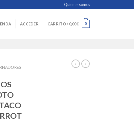
Quienes somos
0
IENDA
ACCEDER
CARRITO /
0,00
€
ERNADORES
NOS
OTO
LTACO
ORROT