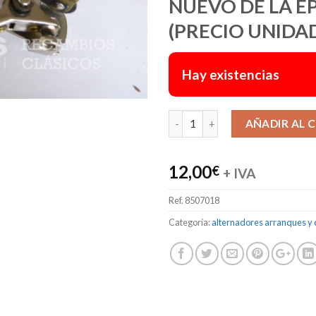
NUEVO DE LA E
(PRECIO UNIDA
Hay existencias
AÑADIR AL 
12,00
€
+ IVA
Ref.
8507018
Categoría:
alternadores arranques y