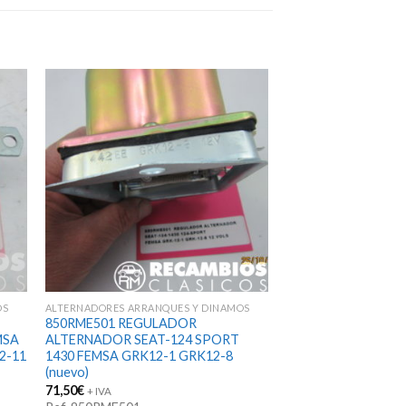
OS
ALTERNADORES ARRANQUES Y DINAMOS
850RME501 REGULADOR
MSA
ALTERNADOR SEAT-124 SPORT
2-11
1430 FEMSA GRK12-1 GRK12-8
(nuevo)
71,50
€
+ IVA