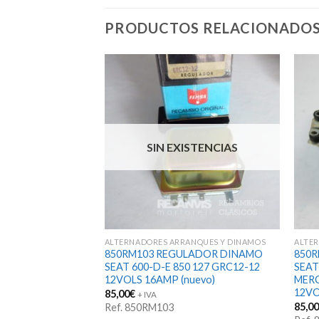
PRODUCTOS RELACIONADO
SIN EXISTENCIAS
ANQUES Y DINAMOS
ALTERNADORES ARRANQUES Y DINAMOS
ALTE
LADOR DINAMO
850RM103 REGULADOR DINAMO
850
OLS 13-AMP
SEAT 600-D-E 850 127 GRC12-12
SEAT
 DN182-1
12VOLS 16AMP (nuevo)
MERC
12VO
85,00
€
+ IVA
85,0
Ref. 850RM103