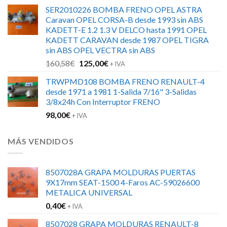
precio
precio
SER2010226 BOMBA FRENO OPEL ASTRA
original
actual
Caravan OPEL CORSA-B desde 1993 sin ABS
era:
es:
KADETT-E 1.2 1.3 V DELCO hasta 1991 OPEL
162,25€.
130,00€.
KADETT CARAVAN desde 1987 OPEL TIGRA
sin ABS OPEL VECTRA sin ABS
El
El
160,58
€
125,00
€
+ IVA
precio
precio
TRWPMD108 BOMBA FRENO RENAULT-4
original
actual
desde 1971 a 1981 1-Salida 7/16" 3-Salidas
era:
es:
3/8x24h Con Interruptor FRENO
160,58€.
125,00€.
98,00
€
+ IVA
MÁS VENDIDOS
8507028A GRAPA MOLDURAS PUERTAS
9X17mm SEAT-1500 4-Faros AC-59026600
METALICA UNIVERSAL
0,40
€
+ IVA
8507028 GRAPA MOLDURAS RENAULT-8