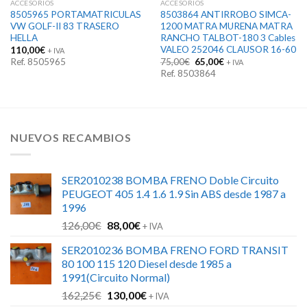
ACCESORIOS
ACCESORIOS
8505965 PORTAMATRICULAS
8503864 ANTIRROBO SIMCA-
VW GOLF-II 83 TRASERO
1200 MATRA MURENA MATRA
HELLA
RANCHO TALBOT-180 3 Cables
VALEO 252046 CLAUSOR 16-60
110,00
€
+ IVA
El
El
Ref. 8505965
75,00
€
65,00
€
+ IVA
precio
precio
Ref. 8503864
original
actual
era:
es:
75,00€.
65,00€.
NUEVOS RECAMBIOS
SER2010238 BOMBA FRENO Doble Circuito
PEUGEOT 405 1.4 1.6 1.9 Sin ABS desde 1987 a
1996
El
El
126,00
€
88,00
€
+ IVA
precio
precio
SER2010236 BOMBA FRENO FORD TRANSIT
original
actual
80 100 115 120 Diesel desde 1985 a
era:
es:
1991(Circuito Normal)
126,00€.
88,00€.
El
El
162,25
€
130,00
€
+ IVA