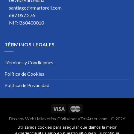
08760 Barcelona
santiago@rmartorell.com
687 057 276
NIF: B60408010
TÉRMINOS LEGALES
Términos y Condiciones
Política de Cookies
Política de Privacidad
Disseny Web
i
Màrketing Digital
per
aTotArreu.com
| © 2026
Utilizamos cookies para asegurar que damos la mejor
experiencia al usuario en nuestro sitio web. Si continúa