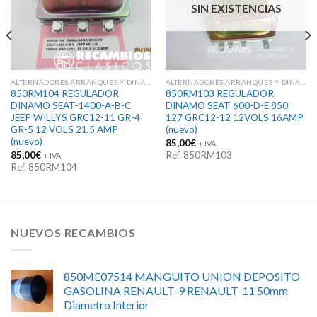
SIN EXISTENCIAS
ALTERNADORES ARRANQUES Y DINAMOS
ALTERNADORES ARRANQUES Y DINAMOS
850RM104 REGULADOR
850RM103 REGULADOR
DINAMO SEAT-1400-A-B-C
DINAMO SEAT 600-D-E 850
JEEP WILLYS GRC12-11 GR-4
127 GRC12-12 12VOLS 16AMP
GR-5 12 VOLS 21,5 AMP
(nuevo)
(nuevo)
85,00
€
+ IVA
85,00
€
Ref. 850RM103
+ IVA
Ref. 850RM104
NUEVOS RECAMBIOS
850ME07514 MANGUITO UNION DEPOSITO
GASOLINA RENAULT-9 RENAULT-11 50mm
Diametro Interior