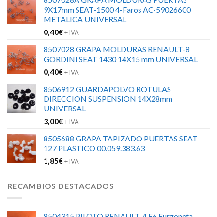
9X17mm SEAT-1500 4-Faros AC-59026600
METALICA UNIVERSAL
0,40
€
+ IVA
8507028 GRAPA MOLDURAS RENAULT-8
GORDINI SEAT 1430 14X15 mm UNIVERSAL
0,40
€
+ IVA
8506912 GUARDAPOLVO ROTULAS
DIRECCION SUSPENSION 14X28mm
UNIVERSAL
3,00
€
+ IVA
8505688 GRAPA TAPIZADO PUERTAS SEAT
127 PLASTICO 00.059.383.63
1,85
€
+ IVA
RECAMBIOS DESTACADOS
8504315 PILOTO RENAULT-4 F6 Furgoneta