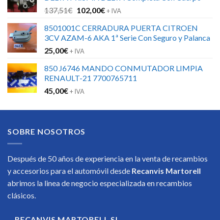
El
El
137,51
€
102,00
€
+ IVA
precio
precio
8501001C CERRADURA PUERTA CITROEN
original
actual
3CV AZAM-6 AKA 1ª Serie Con Seguro y Palanca
era:
es:
25,00
€
137,51€.
102,00€.
+ IVA
850 J6746 MANDO CONMUTADOR LIMPIA
RENAULT-21 7700765711
45,00
€
+ IVA
SOBRE NOSOTROS
Después de 50 años de experiencia en la venta de recambios
y accesorios para el automóvil desde
Recanvis Martorell
abrimos la linea de negocio especializada en recambios
clásicos.
RECANVIS MARTORELL SL