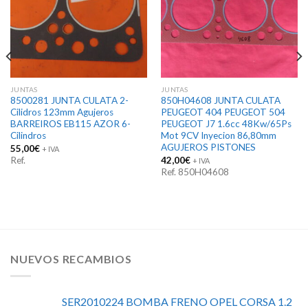
JUNTAS
JUNTAS
8500281 JUNTA CULATA 2-
850H04608 JUNTA CULATA
Cilidros 123mm Agujeros
PEUGEOT 404 PEUGEOT 504
BARREIROS EB115 AZOR 6-
PEUGEOT J7 1.6cc 48Kw/65Ps
Cilindros
Mot 9CV Inyecion 86,80mm
AGUJEROS PISTONES
55,00
€
+ IVA
Ref.
42,00
€
+ IVA
Ref. 850H04608
NUEVOS RECAMBIOS
SER2010224 BOMBA FRENO OPEL CORSA 1.2