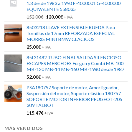
1.3 desde 1983 a 1990 F-4000001 G-4000000
EQUIVALENTE 558035
El
El
152,00
€
120,00
€
+ IVA
precio
precio
8503218 LLAVE EXTENSIBLE RUEDA Para
original
actual
Tornillos de 17mm REFORZADA ESPECIAL
era:
es:
MORRIS MINI BMW CLACICOS
152,00€.
120,00€.
25,00
€
+ IVA
85f31482 TUBO FINAL SALIDA SILENCIOSO
ESCAPES MERCEDES Furgon y Combi MB-100
MB-120 MB-14 MB-160 MB-1980 desde 1987
52,00
€
+ IVA
PSA180757 Soporte de motor, Amortiguador,
Suspensión del motor, Soporte elástico 180757
SOPORTE MOTOR INFERIOR PEUGEOT-205
309 TALBOT
115,47
€
+ IVA
MÁS VENDIDOS