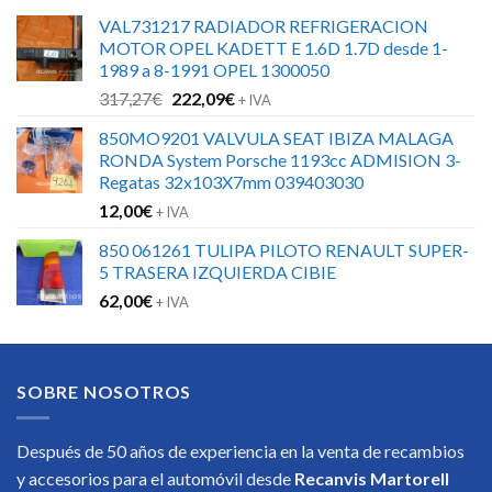
VAL731217 RADIADOR REFRIGERACION
MOTOR OPEL KADETT E 1.6D 1.7D desde 1-
1989 a 8-1991 OPEL 1300050
El
El
317,27
€
222,09
€
+ IVA
precio
precio
850MO9201 VALVULA SEAT IBIZA MALAGA
original
actual
RONDA System Porsche 1193cc ADMISION 3-
era:
es:
Regatas 32x103X7mm 039403030
317,27€.
222,09€.
12,00
€
+ IVA
850 061261 TULIPA PILOTO RENAULT SUPER-
5 TRASERA IZQUIERDA CIBIE
62,00
€
+ IVA
SOBRE NOSOTROS
Después de 50 años de experiencia en la venta de recambios
y accesorios para el automóvil desde
Recanvis Martorell