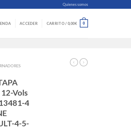
Quienes somos
0
IENDA
ACCEDER
CARRITO /
0,00
€
ERNADORES
TAPA
12-Vols
 13481-4
NE
LT-4-5-