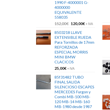
1990 F-4000001 G-
4000000
EQUIVALENTE
558035
El
El
152,00
€
120,00
€
+ IVA
precio
precio
8503218 LLAVE
original
actual
EXTENSIBLE RUEDA
era:
es:
Para Tornillos de 17mm
152,00€.
120,00€.
REFORZADA
ESPECIAL MORRIS
MINI BMW
CLACICOS
25,00
€
+ IVA
85f31482 TUBO
FINAL SALIDA
SILENCIOSO ESCAPES
MERCEDES Furgon y
Combi MB-100 MB-
120 MB-14 MB-160
MB-1980 desde 1987