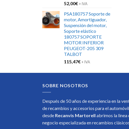
52,00
€
+ IVA
PSA180757 Soporte de
motor, Amortiguador,
Suspensión del motor,
Soporte elástico
180757 SOPORTE
MOTOR INFERIOR
PEUGEOT-205 309
TALBOT
115,47
€
+ IVA
SOBRE NOSOTROS
Después de 50 años de experiencia en la ven
de recambios y accesorios para el automóvi
desde
Recanvis Martorell
abrimos la linea
negocio especializada en recambios clásic