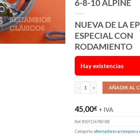
6-8-10 ALPINE
NUEVA DE LA E
ESPECIAL CON
RODAMIENTO
Hay existencias
AÑADIR AL 
45,00
€
+ IVA
Ref.
850TD6780-RB
Categoría:
alternadores arranques y