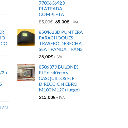
7700636923
PLATEADA
COMPLETA
El
El
85,00
€
65,00
€
+ IVA
precio
precio
ER
8504623D PUNTERA
original
actual
HO
PARACHOQUES
era:
es:
ICO
TRASERO DERECHA
85,00€.
65,00€.
SEAT PANDA TRANS
35,00
€
+ IVA
8506379 BULONES
/2 +
EJE de 40mm y
CASQUILLOS EJE
5
DIRECCION EBRO
M100 M120 (Juego)
215,00
€
+ IVA
XZN