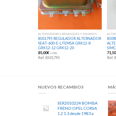
ANQUES Y DINAMOS
ALTERNADORES ARRANQUES Y DINAMOS
ALTE
LADOR DINAMO
8501795 REGULADOR ALTERNADOR
850
R BARREIROS
SEAT-600-E-L FEMSA GRK12-8
ALTE
-5 GRB12-2
GRK12-12 GRK12-20
SIMC
85,00
€
71,5
+ IVA
Ref. 8501795
Ref.
NUEVOS RECAMBIOS
MÁ
SER2010224 BOMBA
FRENO OPEL CORSA
1.2 1.3 desde 1983 a