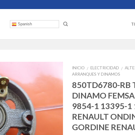
T
Spanish
INICIO
ELECTRICIDAD
ALT
/
/
ARRANQUES Y DINAMOS
850TD6780-RB 
DINAMO FEMSA 
9854-1 13395-1
RENAULT ONDI
GORDINE RENAU