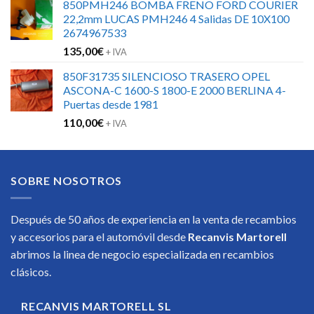
850PMH246 BOMBA FRENO FORD COURIER
22,2mm LUCAS PMH246 4 Salidas DE 10X100
2674967533
135,00
€
+ IVA
850F31735 SILENCIOSO TRASERO OPEL
ASCONA-C 1600-S 1800-E 2000 BERLINA 4-
Puertas desde 1981
110,00
€
+ IVA
SOBRE NOSOTROS
Después de 50 años de experiencia en la venta de recambios
y accesorios para el automóvil desde
Recanvis Martorell
abrimos la linea de negocio especializada en recambios
clásicos.
RECANVIS MARTORELL SL