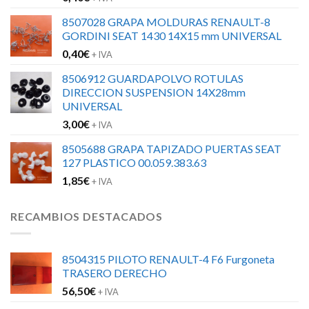
8507028 GRAPA MOLDURAS RENAULT-8
GORDINI SEAT 1430 14X15 mm UNIVERSAL
0,40
€
+ IVA
8506912 GUARDAPOLVO ROTULAS
DIRECCION SUSPENSION 14X28mm
UNIVERSAL
3,00
€
+ IVA
8505688 GRAPA TAPIZADO PUERTAS SEAT
127 PLASTICO 00.059.383.63
1,85
€
+ IVA
RECAMBIOS DESTACADOS
8504315 PILOTO RENAULT-4 F6 Furgoneta
TRASERO DERECHO
56,50
€
+ IVA