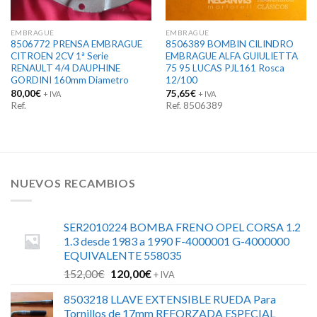
EMBRAGUE
EMBRAGUE
8506772 PRENSA EMBRAGUE
8506389 BOMBIN CILINDRO
CITROEN 2CV 1ª Serie
EMBRAGUE ALFA GUIULIETTA
RENAULT 4/4 DAUPHINE
75 95 LUCAS PJL161 Rosca
GORDINI 160mm Diametro
12/100
80,00
€
75,65
€
+ IVA
+ IVA
Ref.
Ref. 8506389
NUEVOS RECAMBIOS
SER2010224 BOMBA FRENO OPEL CORSA 1.2
1.3 desde 1983 a 1990 F-4000001 G-4000000
EQUIVALENTE 558035
El
El
152,00
€
120,00
€
+ IVA
precio
precio
8503218 LLAVE EXTENSIBLE RUEDA Para
original
actual
Tornillos de 17mm REFORZADA ESPECIAL