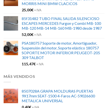
era:
es:
MORRIS MINI BMW CLACICOS
152,00€.
120,00€.
25,00
€
+ IVA
85f31482 TUBO FINAL SALIDA SILENCIOSO
ESCAPES MERCEDES Furgon y Combi MB-100
MB-120 MB-14 MB-160 MB-1980 desde 1987
52,00
€
+ IVA
PSA180757 Soporte de motor, Amortiguador,
Suspensión del motor, Soporte elástico 180757
SOPORTE MOTOR INFERIOR PEUGEOT-205
309 TALBOT
115,47
€
+ IVA
MÁS VENDIDOS
8507028A GRAPA MOLDURAS PUERTAS
9X17mm SEAT-1500 4-Faros AC-59026600
METALICA UNIVERSAL
0,40
€
+ IVA