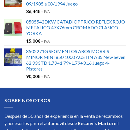
09/1985 a 08/1994 Juego
86,44
€
+ IVA
8505542DKW CATADIOPTRICO REFLEX ROJO
METALICO 47X76mm CROMADO CLASICO
YORKA
15,00
€
+ IVA
8502271G SEGMENTOS AROS MORRIS
MINOR MINI 850 1000 AUSTIN A35 New Seven
62,93 STD 1,79+1,79+1,79+3,16 Juego 4-
Pistores
90,00
€
+ IVA
SOBRE NOSOTROS
Después de 50 años de experiencia en la venta de recambios
y accesorios para el automóvil desde
Recanvis Martorell