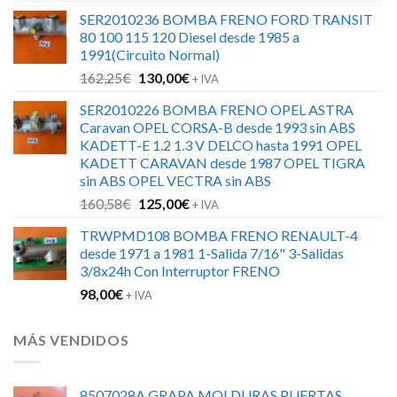
precio
precio
SER2010236 BOMBA FRENO FORD TRANSIT
original
actual
80 100 115 120 Diesel desde 1985 a
era:
es:
1991(Circuito Normal)
126,00€.
88,00€.
El
El
162,25
€
130,00
€
+ IVA
precio
precio
SER2010226 BOMBA FRENO OPEL ASTRA
original
actual
Caravan OPEL CORSA-B desde 1993 sin ABS
era:
es:
KADETT-E 1.2 1.3 V DELCO hasta 1991 OPEL
162,25€.
130,00€.
KADETT CARAVAN desde 1987 OPEL TIGRA
sin ABS OPEL VECTRA sin ABS
El
El
160,58
€
125,00
€
+ IVA
precio
precio
TRWPMD108 BOMBA FRENO RENAULT-4
original
actual
desde 1971 a 1981 1-Salida 7/16" 3-Salidas
era:
es:
3/8x24h Con Interruptor FRENO
160,58€.
125,00€.
98,00
€
+ IVA
MÁS VENDIDOS
8507028A GRAPA MOLDURAS PUERTAS