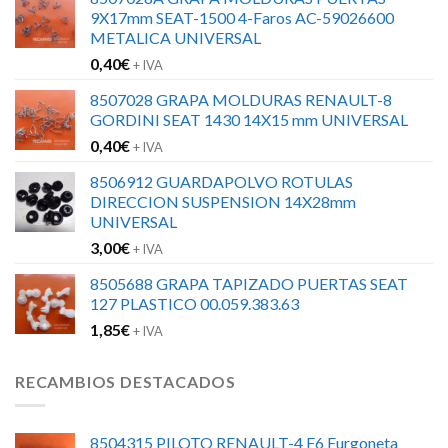
9X17mm SEAT-1500 4-Faros AC-59026600
METALICA UNIVERSAL
0,40
€
+ IVA
8507028 GRAPA MOLDURAS RENAULT-8
GORDINI SEAT 1430 14X15 mm UNIVERSAL
0,40
€
+ IVA
8506912 GUARDAPOLVO ROTULAS
DIRECCION SUSPENSION 14X28mm
UNIVERSAL
3,00
€
+ IVA
8505688 GRAPA TAPIZADO PUERTAS SEAT
127 PLASTICO 00.059.383.63
1,85
€
+ IVA
RECAMBIOS DESTACADOS
8504315 PILOTO RENAULT-4 F6 Furgoneta