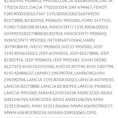
82302914, 9928603, 9950182,DACIA 5000805024, DACIA
7702163221, DACIA 7702163314, DAF 694467, FENDT
F285900010010, FIAT 11913050610023 60749250
82273888, 82302914, 9928603, 9950182, FORD 1477515,
FORD 71BB10B341AA, INNOCENTI 11913050610023,
60749250,82273888,82302914, INNOCENTI 9928603,
INNOCENTI 9950182, INTERNATIONAL HARV.
3079038R91, IVECO 9928603, IVECO 9950182, JEEP
11913050610023, JEEP 60749250, JEEP 82273888, JEEP
82302914, JEEP 9928603, JEEP 9950182, JOHN DEERE
AL27373, KHD 012155500, KHD 01307794, KHD 1307794,
KHD 42484637, LAMBO 294390704, LAMBORGHINI
294390704, LANCIA 11913050610023, LANCIA 60749250,
LANCIA 82273888, LANCIA 82302914, LANCIA 9928603,
LANCIA 9950182, MAN 81259216034, MERCEDES-BENZ
0001546314, MERCEDES-BENZ A0001546314, MINI
12311354681, MINI 12311356064, MWM 606903780217,
MWM 606903780224, NISSAN 039020060, OPEL