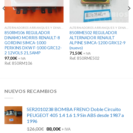
ALTERNADORES ARRANQUES Y DINAMOS
ALTERNADORES ARRANQUES Y DINAMOS
850RM106 REGULADOR
850RME502 REGULADOR
DINAMO MORRIS RENAULT-8
ALTERNADOR RENAULT
GORDINI SIMCA-1000
ALPINE SIMCA-1200 GRK12-9
PERKINS DKW F-1000 GRC12-
(nuevo)
2 12VOLS 21,5AMP
71,50
€
+ IVA
97,00
€
Ref. 850RME502
+ IVA
Ref. 850RM106
NUEVOS RECAMBIOS
SER2010238 BOMBA FRENO Doble Circuito
PEUGEOT 405 1.4 1.6 1.9 Sin ABS desde 1987 a
1996
El
El
126,00
€
88,00
€
+ IVA