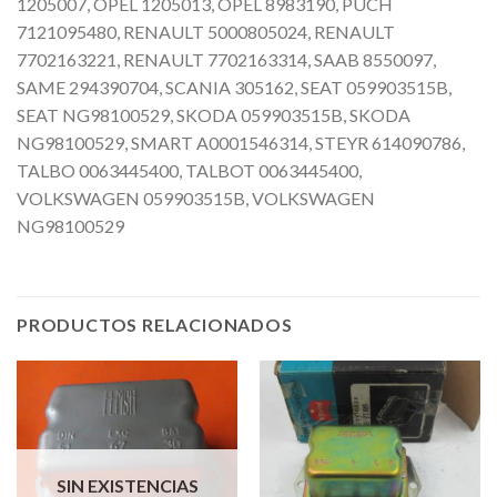
1205007, OPEL 1205013, OPEL 8983190, PUCH
7121095480, RENAULT 5000805024, RENAULT
7702163221, RENAULT 7702163314, SAAB 8550097,
SAME 294390704, SCANIA 305162, SEAT 059903515B,
SEAT NG98100529, SKODA 059903515B, SKODA
NG98100529, SMART A0001546314, STEYR 614090786,
TALBO 0063445400, TALBOT 0063445400,
VOLKSWAGEN 059903515B, VOLKSWAGEN
NG98100529
PRODUCTOS RELACIONADOS
SIN EXISTENCIAS