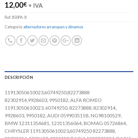
12,00
€
+ IVA
Ref.
850PA-8
Categoría:
alternadores arranques y dinamos
DESCRIPCIÓN
11913050610023,60749250,82273888
82302914,9928603, 9950182, ALFA ROMEO
11913050610023, 60749250, 82273888, 82302914,
9928603, 9950182, AUDI 059903515B, NG98100529,
BMW 12311354681, 12311356064, BOMAG 05726864,
CHRYSLER 11913050610023,60749250 82273888,