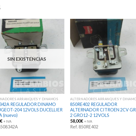
S
SIN EXISTENCIAS
RNADORES ARRANQUES Y DINAMOS
ALTERNADORES ARRANQUES Y DINAM
8342A REGULADOR DINAMO
850RE402 REGULADOR
GEOT-204 12VOLS DUCELLIER
ALTERNADOR CITROEN 2CV GR
A (nuevo)
2 GRO12-2 12VOLS
0
€
58,00
€
+ IVA
+ IVA
 8508342A
Ref. 850RE402