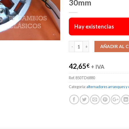
30mm
Hay existencias
AÑADIR AL 
42,65
€
+ IVA
Ref.
850TD6880
Categoría:
alternadores arranques y