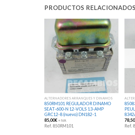
PRODUCTOS RELACIONADO
STENCIAS
ANQUES Y DINAMOS
ALTERNADORES ARRANQUES Y DINAMOS
ALTE
LADOR DINAMO
850RM101 REGULADOR DINAMO
850
0 127 GRC12-12
SEAT-600-N 12-VOLS 13-AMP
PEUU
uevo)
GRC12-8 (nuevo) DN182-1
8342
85,00
€
78,5
+ IVA
Ref. 850RM101
Ref.