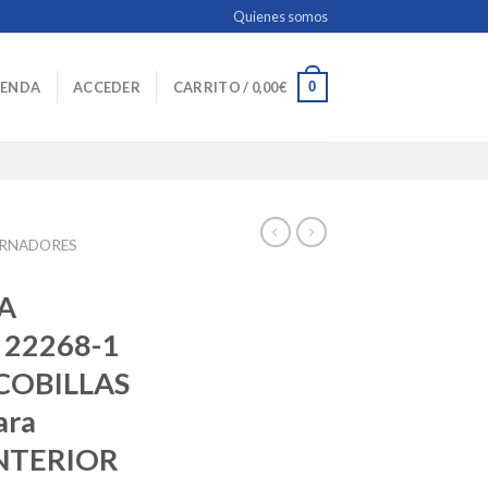
Quienes somos
0
IENDA
ACCEDER
CARRITO /
0,00
€
ERNADORES
A
22268-1
COBILLAS
ara
NTERIOR