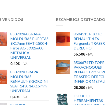
S VENDIDOS
RECAMBIOS DESTACAD
8507028A GRAPA
8504315 PILOTO
MOLDURAS PUERTAS
RENAULT-4 F6
9X17mm SEAT-1500 4-
Furgoneta TRASE
Faros AC-59026600
DERECHO
METALICA
56,50
€
+ IVA
UNIVERSAL
8506674TD TOPE
0,40
€
+ IVA
PARACHOQUES
8507028 GRAPA
RENAULT-12 SUP
MOLDURAS
TRASERO DEREC
RENAULT-8 GORDINI
INFERIOR METAL
SEAT 1430 14X15 mm
28,20
€
+ IVA
UNIVERSAL
ESTUCHE
0,40
€
+ IVA
HERRAMIENTAS