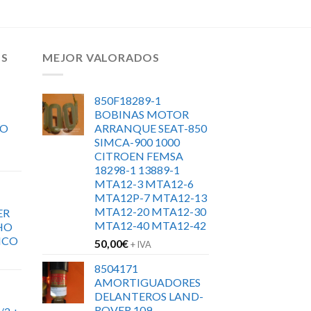
OS
MEJOR VALORADOS
850F18289-1
BOBINAS MOTOR
RO
ARRANQUE SEAT-850
SIMCA-900 1000
CITROEN FEMSA
18298-1 13889-1
MTA12-3 MTA12-6
MTA12P-7 MTA12-13
MTA12-20 MTA12-30
ER
MTA12-40 MTA12-42
HO
ICO
50,00
€
+ IVA
8504171
AMORTIGUADORES
DELANTEROS LAND-
ROVER 109