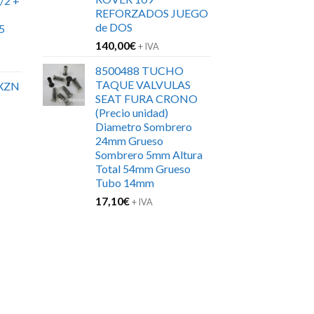
/2 +
REFORZADOS JUEGO
de DOS
5
140,00
€
+ IVA
8500488 TUCHO
TAQUE VALVULAS
XZN
SEAT FURA CRONO
(Precio unidad)
Diametro Sombrero
24mm Grueso
Sombrero 5mm Altura
Total 54mm Grueso
Tubo 14mm
17,10
€
+ IVA