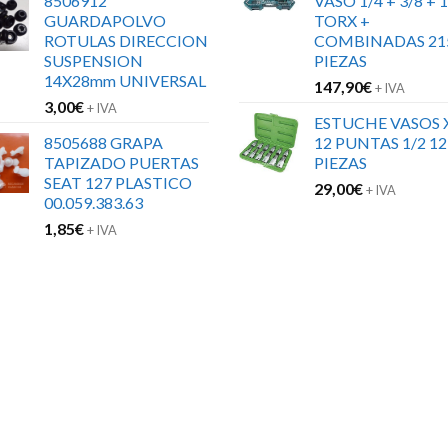
8506912
VASO 1/4 + 3/8 + 1
GUARDAPOLVO
TORX +
ROTULAS DIRECCION
COMBINADAS 21
SUSPENSION
PIEZAS
14X28mm UNIVERSAL
147,90
€
+ IVA
3,00
€
+ IVA
ESTUCHE VASOS 
8505688 GRAPA
12 PUNTAS 1/2 12
TAPIZADO PUERTAS
PIEZAS
SEAT 127 PLASTICO
29,00
€
+ IVA
00.059.383.63
1,85
€
+ IVA