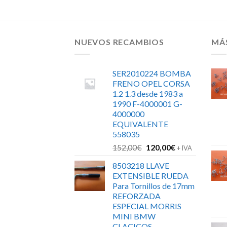
NUEVOS RECAMBIOS
MÁ
SER2010224 BOMBA
FRENO OPEL CORSA
1.2 1.3 desde 1983 a
1990 F-4000001 G-
4000000
EQUIVALENTE
558035
El
El
152,00
€
120,00
€
+ IVA
precio
precio
8503218 LLAVE
original
actual
EXTENSIBLE RUEDA
era:
es:
Para Tornillos de 17mm
152,00€.
120,00€.
REFORZADA
ESPECIAL MORRIS
MINI BMW
CLACICOS